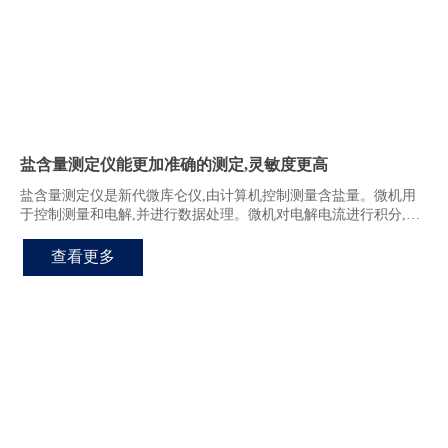
盐含量测定仪能更加准确的测定,灵敏度更高
盐含量测定仪是新代微库仑仪,由计算机控制测量含盐量。微机用
于控制测量和电解,并进行数据处理。微机对电解电流进行积分,计
算出补充消耗的Ag+所需的功率,根据法拉第定律计算岀样品的含盐
盐含量测定仪软件操作界面简单方便。
查看更多