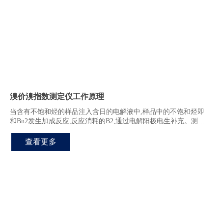
溴价溴指数测定仪工作原理
当含有不饱和烃的样品注入含日的电解液中,样品中的不饱和烃即
和Bn2发生加成反应,反应消耗的B2,通过电解阳极电生补充。测量
电生Bn2所消耗的电量,根据法拉第电解定律,即可得知样品的溴
价、溴指数
查看更多