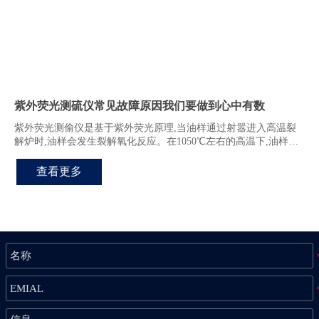
紫外荧光测硫仪常见故障原因我们要做到心中有数
紫外荧光测偷仪是基于紫外荧光原理,当油样通过射嚣进入高温裂
解炉时,油样会发生裂解氧化反应。在1050℃左右的高温下,油样将
完全气化、氧化、裂解,其中的硫化物定量转化为二氧化硫。
查看更多