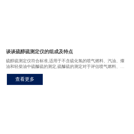
谈谈硫醇硫测定仪的组成及特点
硫醇硫测定仪符合标准,适用于不含硫化氢的喷气燃料、汽油、燦
油和轻柴油中硫醵硫的测定,硫醵硫的测定对于评估喷气燃料、汽
油、煤油和轻柴油的气味、对燃料系统橡胶部件的不良影响和料系
统的蚀具有重要意义。
查看更多