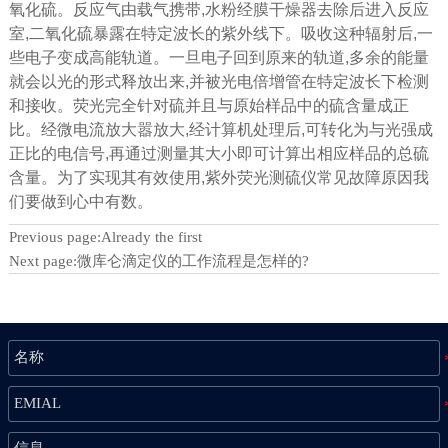
氧化硫。反应气由载气携带,水粉经膜干燥器去除后进入反应
室,二氧化硫暴露在特定波长的紫外线下。吸收这种辐射后,一
些电子变成高能轨道。一旦电子回到原来的轨道,多余的能量
就会以光的形式释放出来,并被光电倍增管在特定波长下检测
和接收。荧光完全针对硫并且与原始样品中的硫含量成正
比。经微电流放大嚣放大,经计算机处理后,可转化为与光强成
正比的电信号,再通过测量其大小即可计算出相应样品的总硫
含量。为了实现其有效使用,紫外荧光测硫仪常见故障原因我
们要做到心中有数。
Previous page:Already the first
Next page:
微库仑滴定仪的工作流程是怎样的?