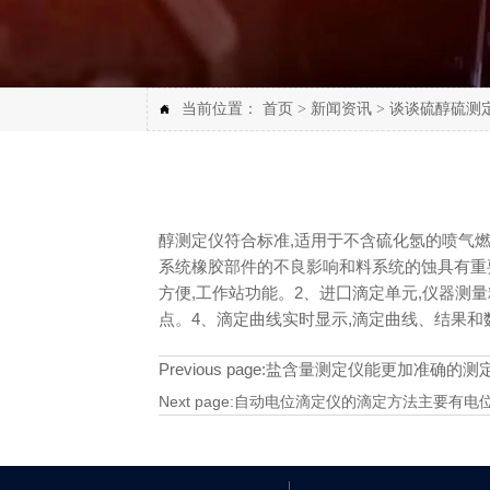
当前位置：
首页
>
新闻资讯
>
谈谈硫醇硫测

醇测定仪符合标准,适用于不含硫化氬的喷气
系统橡胶部件的不良影响和料系统的蚀具有重要
方便,工作站功能。2、进囗滴定单元,仪器测
点。4、滴定曲线实时显示,滴定曲线、结果和
Previous page:
盐含量测定仪能更加准确的测定
Next page:
自动电位滴定仪的滴定方法主要有电位