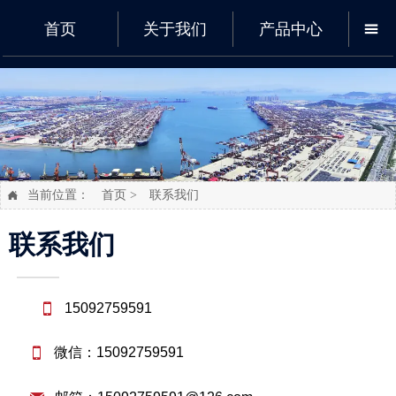
首页
关于我们
产品中心

当前位置：
首页
>
联系我们

联系我们
———

15092759591

微信：15092759591