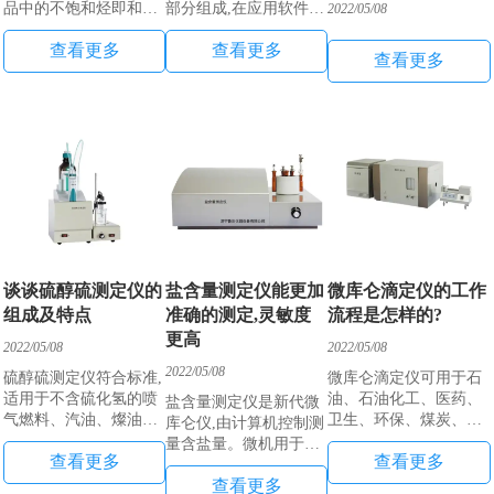
品中的不饱和烃即和
部分组成,在应用软件的
2022/05/08
Bn2发生加成反应,反应
支持下,主机能实现自动
查看更多
查看更多
消耗的B2,通过电解阳极
滴定、自动补液、计算
查看更多
电生补充。测量电生
出碱性氮的含量。
Bn2所消耗的电量,根据
法拉第电解定律,即可得
知样品的溴价、溴指数
谈谈硫醇硫测定仪的
盐含量测定仪能更加
微库仑滴定仪的工作
组成及特点
准确的测定,灵敏度
流程是怎样的?
更高
2022/05/08
2022/05/08
2022/05/08
硫醇硫测定仪符合标准,
微库仑滴定仪可用于石
适用于不含硫化氢的喷
油、石油化工、医药、
盐含量测定仪是新代微
气燃料、汽油、燦油和
卫生、环保、煤炭、地
库仑仪,由计算机控制测
轻柴油中硫醵硫的测定,
质、冶金、商检、质
量含盐量。微机用于控
查看更多
查看更多
硫醵硫的测定对于评估
检、学校等生产、科
制测量和电解,并进行数
喷气燃料、汽油、煤油
研、监测领域中样品的
查看更多
据处理。微机对电解电