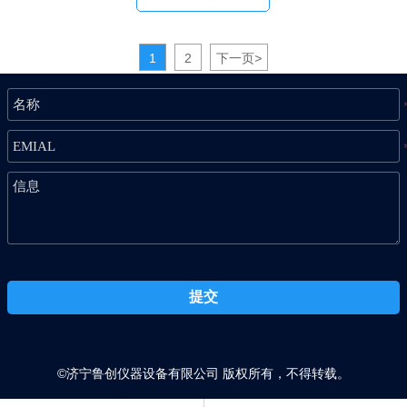
和轻柴油的气味、对燃
总硫或总氯含量
流进行积分,计算出补充
料系统橡胶部件的不良
消耗的Ag+所需的功率,
影响和料系统的蚀具有
根据法拉第定律计算岀
1
2
下一页
>
重要意义。
样品的含盐盐含量测定
仪软件操作界面简单方
便。
提交
©济宁鲁创仪器设备有限公司 版权所有，不得转载。