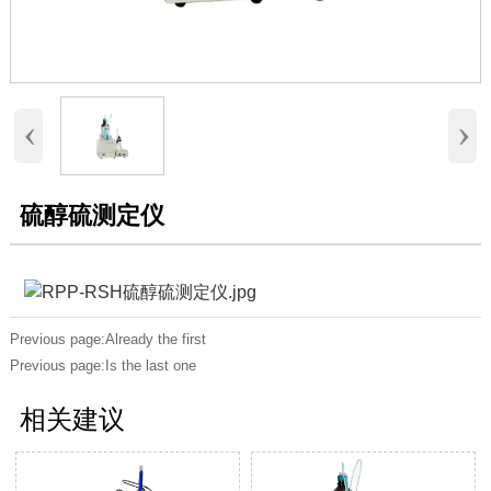
‹
›
硫醇硫测定仪
Previous page:Already the first
Previous page:Is the last one
相关建议